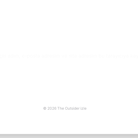
çin adım, e-posta adresim ve site adresim bu tarayıcıya kay
© 2026 The Outsider izle
güvenilir casino siteleri