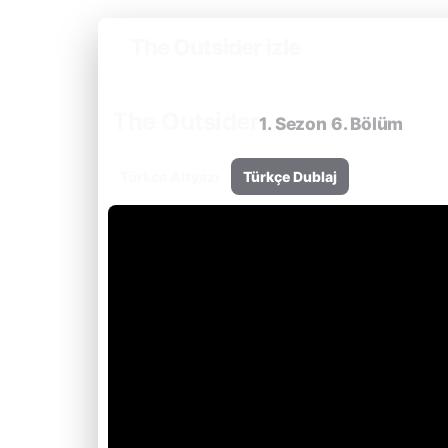
The Outsider izle
The Outsider
1. Sezon 6. Bölüm
Türkçe Altyazı
Türkçe Dublaj