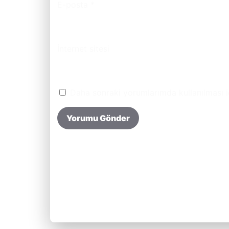
E-posta
*
İnternet sitesi
Daha sonraki yorumlarımda kullanılması i