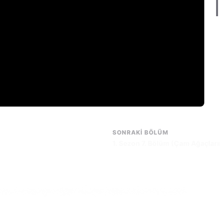
SONRAKI BÖLÜM
1. Sezon 7. Bölüm (Çam Ağaçlar
nın arasındaki bağlantıyla ilgili olağandışı teorisini anlatır...