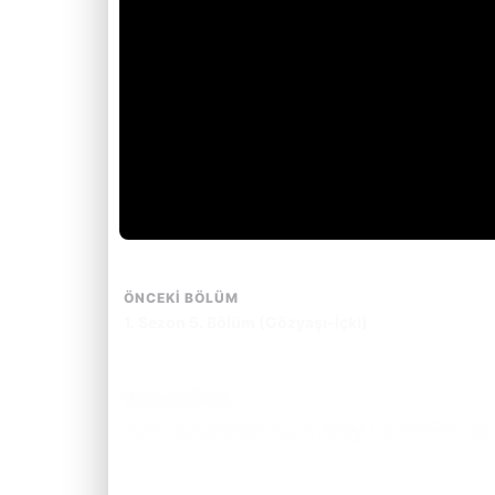
ÖNCEKI BÖLÜM
1. Sezon 5. Bölüm (Gözyaşı-İçki)
Bölüm Özeti
Holly, gizemli kayıp çocuk davaları ile Peterson davası
Bölüm özetini okumak için tıkla.
(Spoiler İçerebilir)