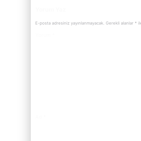
Yorum Yaz
E-posta adresiniz yayınlanmayacak.
Gerekli alanlar
*
il
Yorum
*
Ad
*