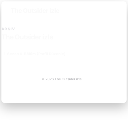
The Outsider izle
ARŞIV
The Outsider izle
1. Sezon 0. Bölüm (Profil Düzenle)
© 2026 The Outsider izle
güvenilir casino siteleri